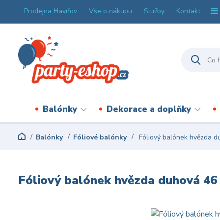
Prodejna Havířov
Vše o nákupu
Služby
Kontakt
Balónky
Dekorace a doplňky
Balónky
Fóliové balónky
Fóliový balónek hvězda d
Fóliový balónek hvězda duhová 46