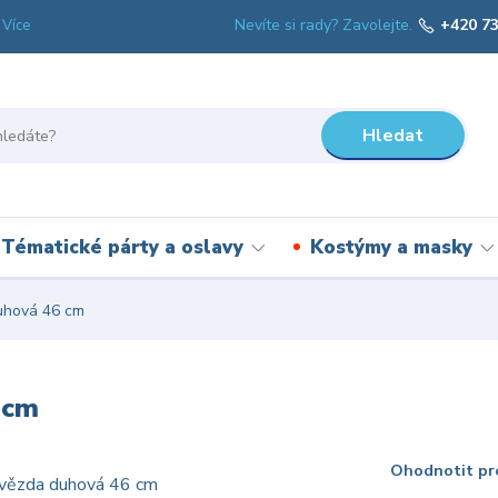
Nevíte si rady? Zavolejte.
+420 73
Více
Hledat
Tématické párty a oslavy
Kostýmy a masky
uhová 46 cm
 cm
Ohodnotit pr