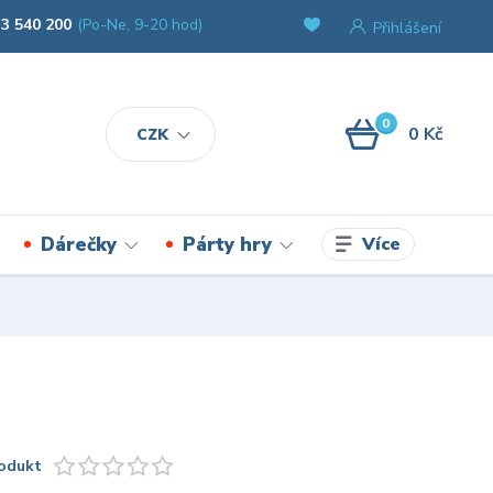
3 540 200
(Po-Ne, 9-20 hod)
Přihlášení
0
0 Kč
CZK
Více
Dárečky
Párty hry
odukt