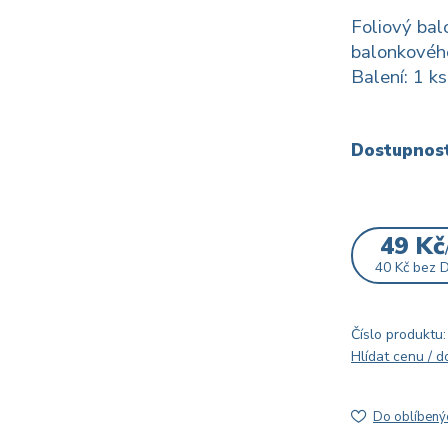
Foliový bal
balonkového
Balení: 1 ks
Dostupnos
49 Kč
40 Kč
bez 
Číslo produktu:
Hlídat cenu / 
Do oblíbený