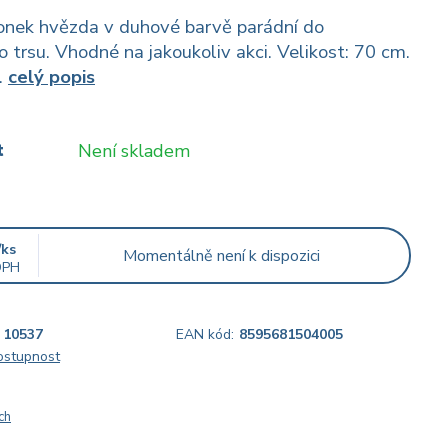
onek hvězda v duhové barvě parádní do
 trsu. Vhodné na jakoukoliv akci. Velikost: 70 cm.
.
celý popis
t
Není skladem
/
ks
Momentálně není k dispozici
DPH
10537
EAN kód:
8595681504005
dostupnost
ch