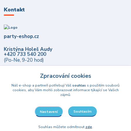
Kontakt
party-eshop.cz
Kristýna Holeš Audy
+420 733 540 200
(Po-Ne, 9-20 hod)
info@party-eshop.cz
Zpracování cookies
Náš e-shop a partneři potřebují Váš
souhlas
s použitím souborů
cookies, aby Vám mohli zobrazovat informace týkající se Vašich
zájmů.
Souhlasím
Nastavení
Upravit sběr cookies.
Souhlas můžete odmítnout
zde
.
© 2021-2026 party-eshop.cz