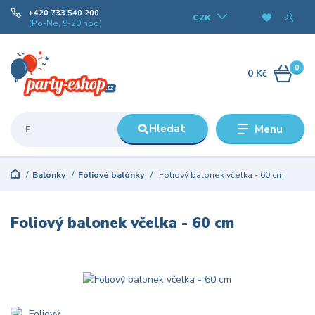
+420 733 540 200
CZK
(Po-Ne, 9-20 hod)
0
0 Kč
Hledat
Menu
Balónky
Fóliové balónky
Foliový balonek včelka - 60 cm
Foliový balonek včelka - 60 cm