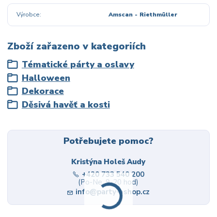
Výrobce
Amscan - Riethmüller
Zboží zařazeno v kategoriích
Tématické párty a oslavy
Halloween
Dekorace
Děsivá havěť a kosti
Potřebujete pomoc?
Kristýna Holeš Audy
+420 733 540 200
(Po-Ne, 9-20 hod)
info@party-eshop.cz