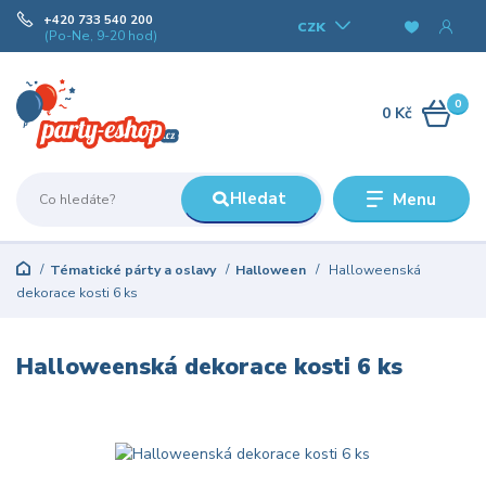
+420 733 540 200
CZK
(Po-Ne, 9-20 hod)
0
0 Kč
Hledat
Menu
Tématické párty a oslavy
Halloween
Halloweenská
dekorace kosti 6 ks
Halloweenská dekorace kosti 6 ks