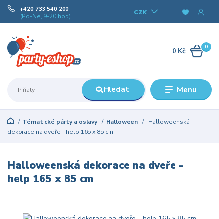
+420 733 540 200
CZK
(Po-Ne, 9-20 hod)
0
0 Kč
Hledat
Menu
Tématické párty a oslavy
Halloween
Halloweenská
dekorace na dveře - help 165 x 85 cm
Halloweenská dekorace na dveře -
help 165 x 85 cm