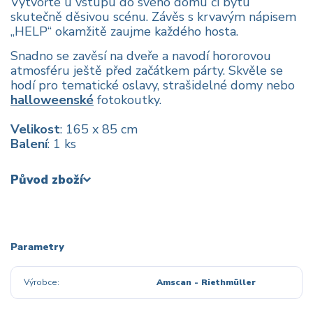
Vytvořte u vstupu do svého domu či bytu
skutečně děsivou scénu. Závěs s krvavým nápisem
„HELP“ okamžitě zaujme každého hosta.
Snadno se zavěsí na dveře a navodí hororovou
atmosféru ještě před začátkem párty. Skvěle se
hodí pro tematické oslavy, strašidelné domy nebo
halloweenské
fotokoutky.
Velikost
: 165 x 85 cm
Balení
: 1 ks
Původ zboží
Parametry
Výrobce
Amscan - Riethmüller