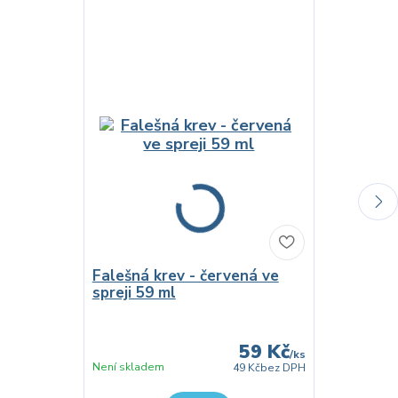
Falešná krev - červená ve
Falešná kr
spreji 59 ml
tubě 30 m
59 Kč
/
ks
Není skladem
Není skladem
49 Kč
bez DPH