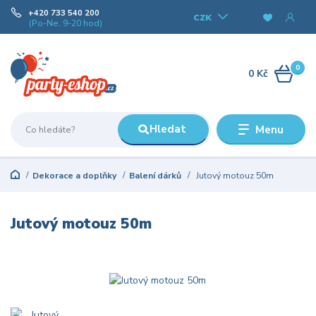
+420 733 540 200
CZK
(Po-Ne, 9-20 hod)
0
0 Kč
Hledat
Menu
Dekorace a doplňky
Balení dárků
Jutový motouz 50m
Jutový motouz 50m