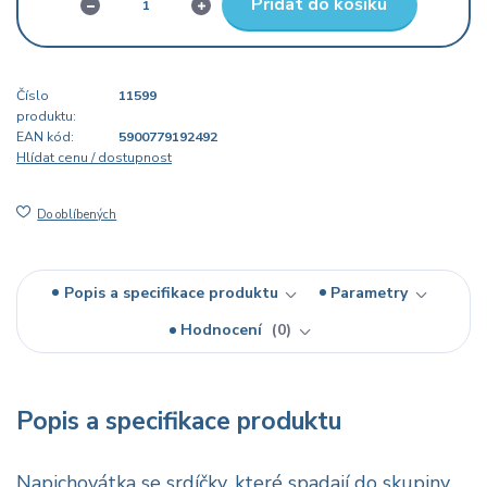
Přidat do košíku
Číslo
11599
produktu:
EAN kód:
5900779192492
Hlídat cenu / dostupnost
Do oblíbených
Popis a specifikace produktu
Parametry
Hodnocení
0
Popis a specifikace produktu
Napichovátka se srdíčky, které spadají do skupiny