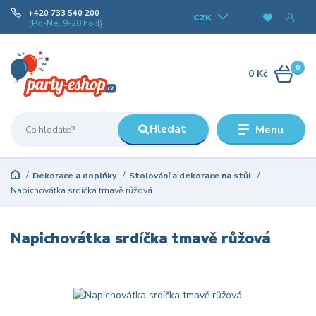
+420 733 540 200
CZK
(Po-Ne, 9-20 hod)
0
0 Kč
Hledat
Menu
Dekorace a doplňky
Stolování a dekorace na stůl
Napichovátka srdíčka tmavě růžová
Napichovátka srdíčka tmavě růžová