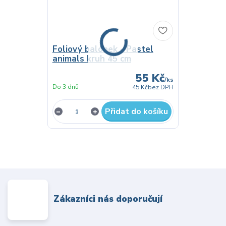
Foliový balonek - Pastel
animals kruh 45 cm
55 Kč
/
ks
Do 3 dnů
45 Kč
bez DPH
Přidat do košíku
Zákazníci nás doporučují