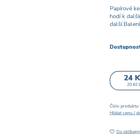
Papírové k
hodí k dalš
další.Balení
Dostupnos
24 
20 Kč
Číslo produktu:
Hlídat cenu / 
Do oblíbený