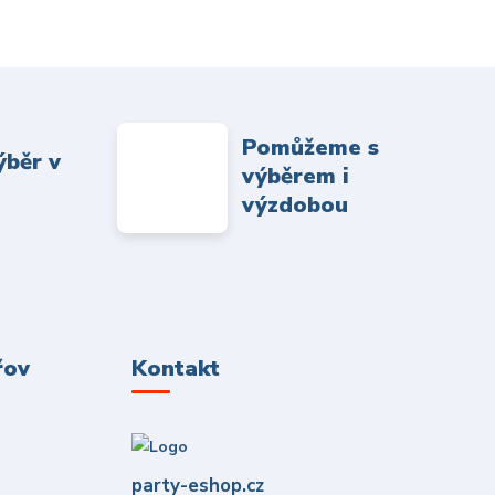
Pomůžeme s
ýběr v
výběrem i
výzdobou
řov
Kontakt
party-eshop.cz