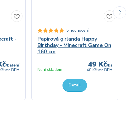
5 hodnocení
craft -
Papírová girlanda Happy
Birthday - Minecraft Game On
160 cm
Kč
49 Kč
/
balení
/
ks
Není skladem
Kč
bez DPH
40 Kč
bez DPH
Detail