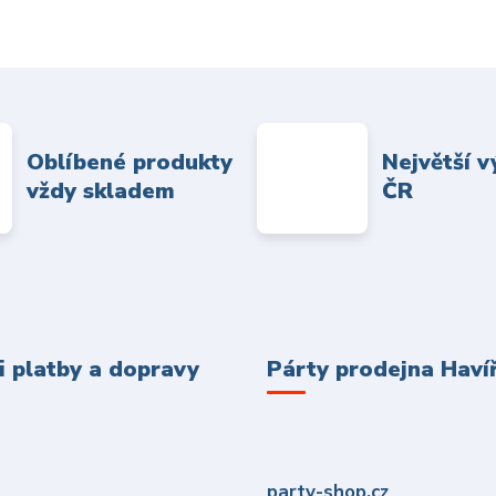
Oblíbené produkty
Největší v
vždy skladem
ČR
 platby a dopravy
Párty prodejna Haví
party-shop.cz