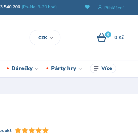
3 540 200
(Po-Ne, 9-20 hod)
Přihlášení
0
0 Kč
CZK
Více
Dárečky
Párty hry
odukt