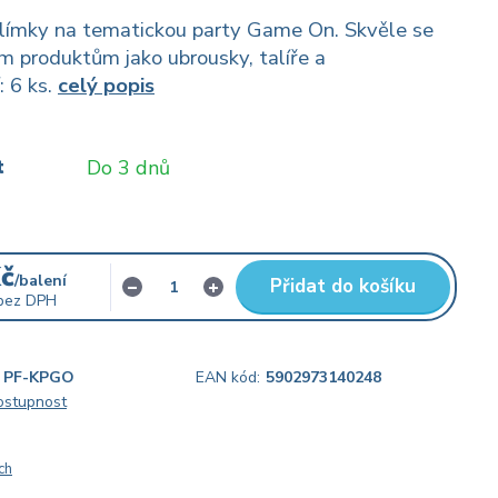
elímky na tematickou party Game On. Skvěle se
ím produktům jako ubrousky, talíře a
: 6 ks.
celý popis
t
Do 3 dnů
Kč
/
balení
Přidat do košíku
bez DPH
PF-KPGO
EAN kód:
5902973140248
dostupnost
ch