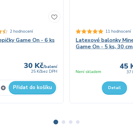
2 hodnocení
11 hodnocení
epičky Game On - 6 ks
Latexové balonky Mine
Game On - 5 ks, 30 cm
30 Kč
45 
/
balení
25 Kč
bez DPH
Není skladem
37 
Přidat do košíku
Detail