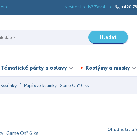
Nevíte si rady? Zavolejte.
+420 73
Více
Hledat
Tématické párty a oslavy
Kostýmy a masky
Kelímky
Papírové kelímky "Game On" 6 ks
Ohodnotit pr