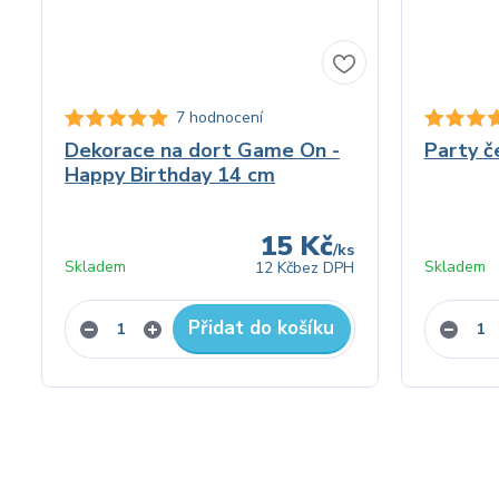
7 hodnocení
Dekorace na dort Game On -
Party č
Happy Birthday 14 cm
15 Kč
/
ks
Skladem
Skladem
12 Kč
bez DPH
Přidat do košíku