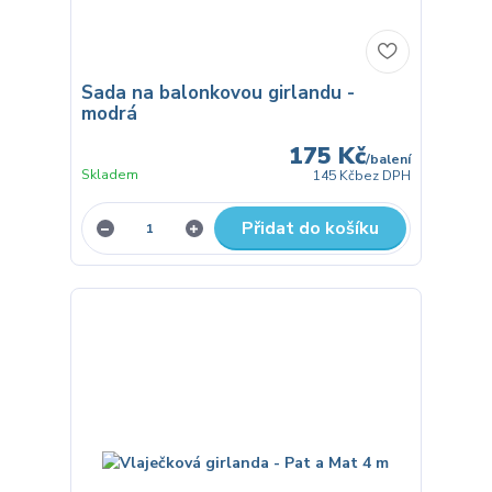
Sada na balonkovou girlandu -
modrá
175 Kč
/
balení
Skladem
145 Kč
bez DPH
Přidat do košíku