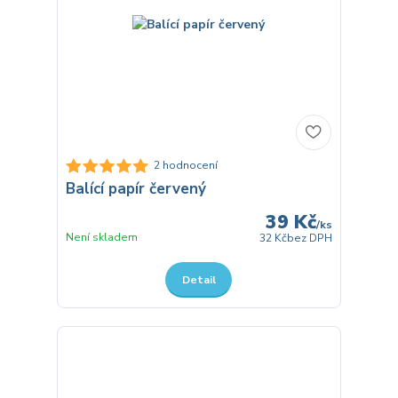
2 hodnocení
Balící papír červený
39 Kč
/
ks
Není skladem
32 Kč
bez DPH
Detail