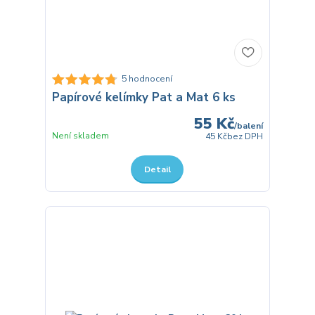
5 hodnocení
Papírové kelímky Pat a Mat 6 ks
55 Kč
/
balení
Není skladem
45 Kč
bez DPH
Detail