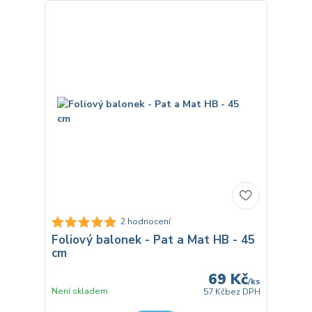
2 hodnocení
Foliový balonek - Pat a Mat HB - 45
cm
69 Kč
/
ks
Není skladem
57 Kč
bez DPH