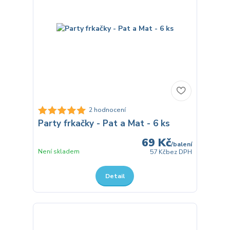
2 hodnocení
Party frkačky - Pat a Mat - 6 ks
69 Kč
/
balení
Není skladem
57 Kč
bez DPH
Detail