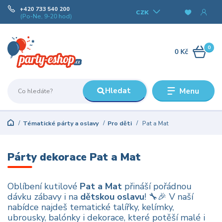
+420 733 540 200
CZK
(Po-Ne, 9-20 hod)
0
0 Kč
Hledat
Menu
Tématické párty a oslavy
Pro děti
Pat a Mat
Párty dekorace Pat a Mat
Oblíbení kutilové
Pat a Mat
přináší pořádnou
dávku zábavy i na
dětskou oslavu
! 🔧🎉 V naší
nabídce najdeš tematické talířky, kelímky,
ubrousky, balónky i dekorace, které potěší malé i