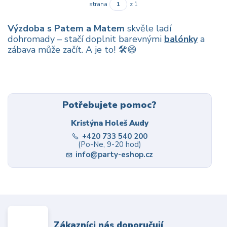
strana
z 1
Výzdoba s Patem a Matem
skvěle ladí
dohromady – stačí doplnit barevnými
balónky
a
zábava může začít. A je to! 🛠️😄
Potřebujete pomoc?
Kristýna Holeš Audy
+420 733 540 200
(Po-Ne, 9-20 hod)
info@party-eshop.cz
Zákazníci nás doporučují