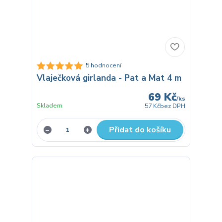
5 hodnocení
Vlaječková girlanda - Pat a Mat 4 m
69 Kč
/
ks
Skladem
57 Kč
bez DPH
Přidat do košíku