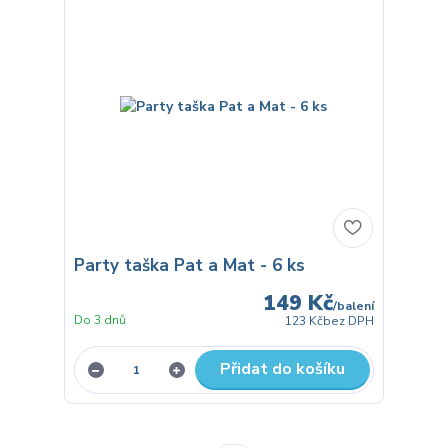
Party taška Pat a Mat - 6 ks
149 Kč
/
balení
Do 3 dnů
123 Kč
bez DPH
Přidat do košíku