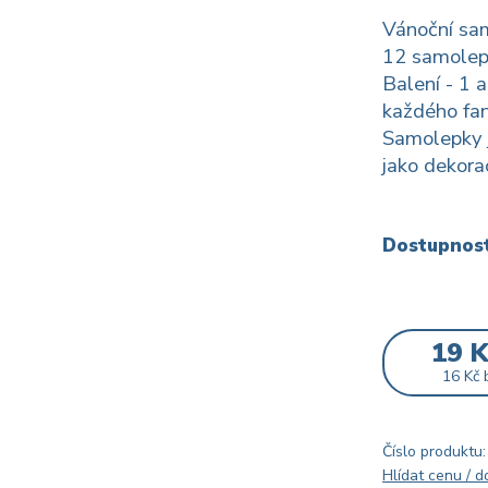
Vánoční sam
12 samolepe
Balení - 1 
každého fa
Samolepky j
jako dekorac
Dostupnos
19 
16 Kč
Číslo produktu:
Hlídat cenu / 