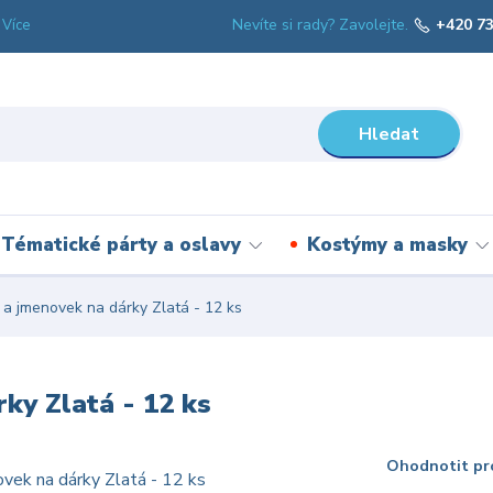
Nevíte si rady? Zavolejte.
+420 73
Více
Hledat
Tématické párty a oslavy
Kostýmy a masky
 jmenovek na dárky Zlatá - 12 ks
ky Zlatá - 12 ks
Ohodnotit pr