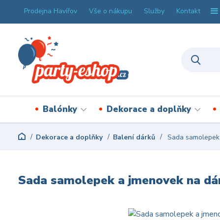
Prodejna Havířov
Vše o nákupu
Služby
Kontakt
Balónky
Dekorace a doplňky
Dekorace a doplňky
Balení dárků
Sada samolepek a
Sada samolepek a jmenovek na dár