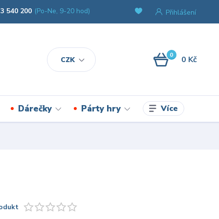
3 540 200
(Po-Ne, 9-20 hod)
Přihlášení
0
0 Kč
CZK
Více
Dárečky
Párty hry
odukt