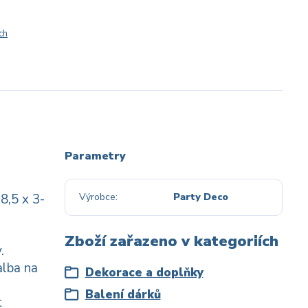
ch
Parametry
8,5 x 3-
Výrobce
Party Deco
Zboží zařazeno v kategoriích
.
alba na
Dekorace a doplňky
Balení dárků
t