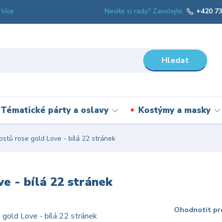
Nevíte si rady? Zavolejte.
+420 73
Více
Hledat
Tématické párty a oslavy
Kostýmy a masky
stů rose gold Love - bílá 22 stránek
e - bílá 22 stránek
Ohodnotit pr