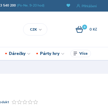
3 540 200
(Po-Ne, 9-20 hod)
Přihlášení
0
0 Kč
CZK
Více
Dárečky
Párty hry
odukt