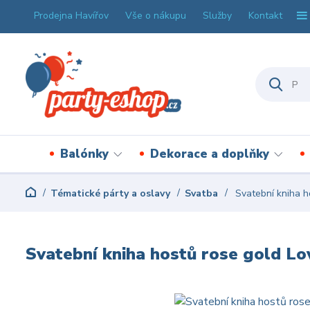
Prodejna Havířov
Vše o nákupu
Služby
Kontakt
Balónky
Dekorace a doplňky
Tématické párty a oslavy
Svatba
Svatební kniha ho
Svatební kniha hostů rose gold Lov