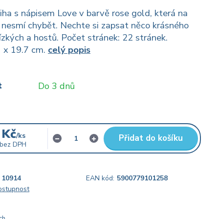
iha s nápisem Love v barvě rose gold, která na
 nesmí chybět. Nechte si zapsat něco krásného
ízkých a hostů. Počet stránek: 22 stránek.
1 x 19.7 cm.
celý popis
t
Do 3 dnů
 Kč
/
ks
Přidat do košíku
bez DPH
10914
EAN kód:
5900779101258
dostupnost
ch