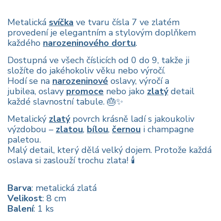
Metalická
svíčka
ve tvaru čísla 7 ve zlatém
provedení je elegantním a stylovým doplňkem
každého
narozeninového dortu
.
Dostupná ve všech číslicích od 0 do 9, takže ji
složíte do jakéhokoliv věku nebo výročí.
Hodí se na
narozeninové
oslavy, výročí a
jubilea, oslavy
promoce
nebo jako
zlatý
detail
každé slavnostní tabule. 🎂✨
Metalický
zlatý
povrch krásně ladí s jakoukoliv
výzdobou –
zlatou
,
bílou
,
černou
i champagne
paletou.
Malý detail, který dělá velký dojem. Protože každá
oslava si zaslouží trochu zlata! 🕯️
Barva
: metalická zlatá
Velikost
: 8 cm
Balení
: 1 ks