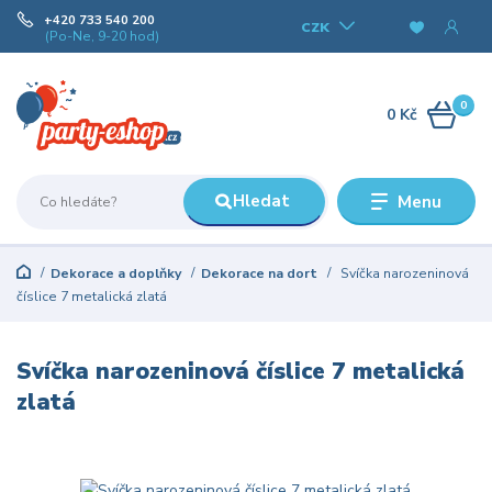
+420 733 540 200
CZK
(Po-Ne, 9-20 hod)
0
0 Kč
Hledat
Menu
Dekorace a doplňky
Dekorace na dort
Svíčka narozeninová
číslice 7 metalická zlatá
Svíčka narozeninová číslice 7 metalická
zlatá