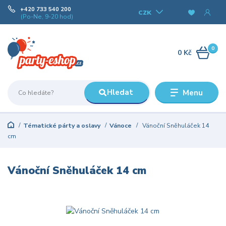
+420 733 540 200
CZK
(Po-Ne, 9-20 hod)
0
0 Kč
Hledat
Menu
Tématické párty a oslavy
Vánoce
Vánoční Sněhuláček 14
cm
Vánoční Sněhuláček 14 cm