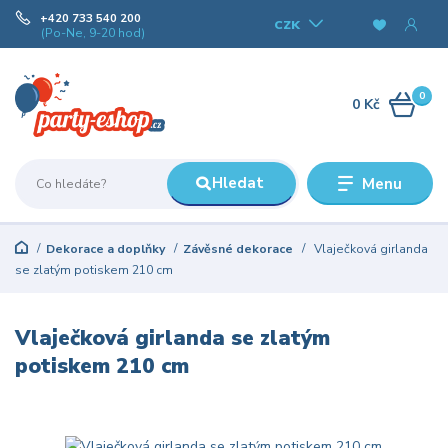
+420 733 540 200
CZK
(Po-Ne, 9-20 hod)
0
0 Kč
Hledat
Menu
Dekorace a doplňky
Závěsné dekorace
Vlaječková girlanda
se zlatým potiskem 210 cm
Vlaječková girlanda se zlatým
potiskem 210 cm