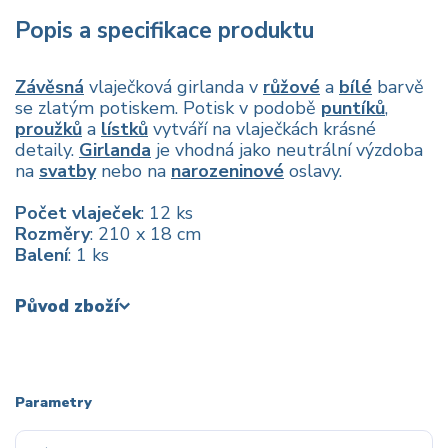
Popis a specifikace produktu
Závěsná
vlaječková girlanda v
růžové
a
bílé
barvě
se zlatým potiskem. Potisk v podobě
puntíků
,
proužků
a
lístků
vytváří na vlaječkách krásné
detaily.
Girlanda
je vhodná jako neutrální výzdoba
na
svatby
nebo na
narozeninové
oslavy.
Počet vlaječek
: 12 ks
Rozměry
: 210 x 18 cm
Balení
: 1 ks
Původ zboží
Parametry