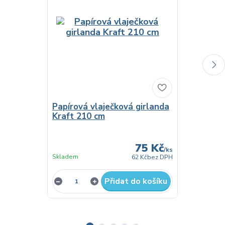
Papírová vlaječková girlanda
Kraft 210 cm
Vlaječková
znaky
75 Kč
/
ks
Skladem
Do 3 dnů
62 Kč
bez DPH
Přidat do košíku