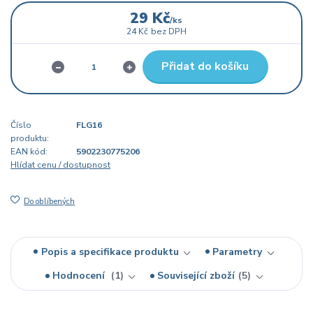
29 Kč
/
ks
24 Kč
bez DPH
Přidat do košíku
Číslo
FLG16
produktu:
EAN kód:
5902230775206
Hlídat cenu / dostupnost
Do oblíbených
Popis a specifikace produktu
Parametry
Hodnocení
1
Související zboží
5