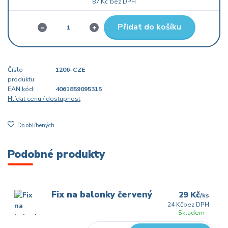
87 Kč
bez DPH
Přidat do košíku
Číslo
1206-CZE
produktu:
EAN kód:
4061859095315
Hlídat cenu / dostupnost
Do oblíbených
Podobné produkty
Fix na balonky červený
29 Kč
/
ks
24 Kč
bez DPH
Skladem