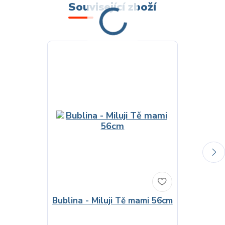
Související zboží
Bublina - Miluji Tě mami 56cm
Fóliový ba
tě srdíčka