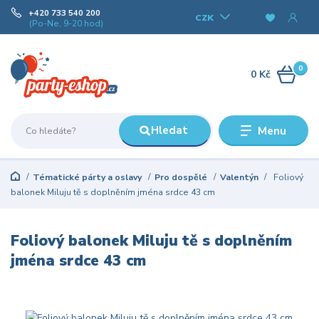
+420 733 540 200
CZK
(Po-Ne, 9-20 hod)
0
0 Kč
Hledat
Menu
Tématické párty a oslavy
Pro dospělé
Valentýn
Foliový
balonek Miluju tě s doplněním jména srdce 43 cm
Foliový balonek Miluju tě s doplněním
jména srdce 43 cm