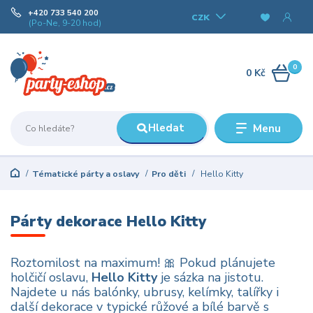
+420 733 540 200
CZK
(Po-Ne, 9-20 hod)
0
0 Kč
Hledat
Menu
Tématické párty a oslavy
Pro děti
Hello Kitty
Párty dekorace Hello Kitty
Roztomilost na maximum! 🎀 Pokud plánujete
holčičí oslavu,
Hello Kitty
je sázka na jistotu.
Najdete u nás balónky, ubrusy, kelímky, talířky i
další dekorace v typické růžové a bílé barvě s