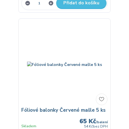
Přidat do košíku
Fóliové balonky Červené mašle 5 ks
65 Kč
/
balení
Skladem
54 Kč
bez DPH