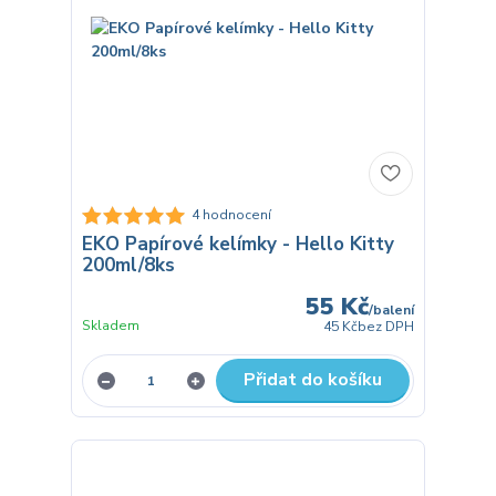
4 hodnocení
EKO Papírové kelímky - Hello Kitty
200ml/8ks
55 Kč
/
balení
Skladem
45 Kč
bez DPH
Přidat do košíku