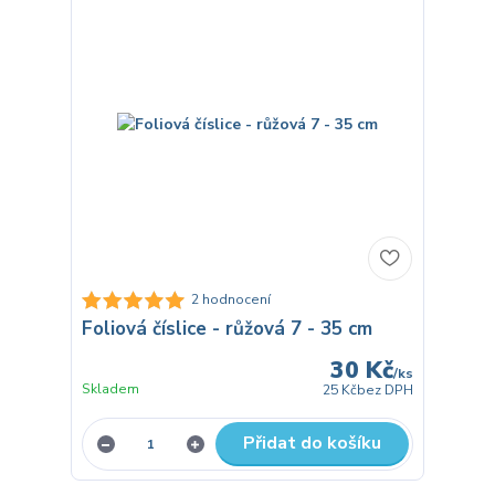
2 hodnocení
Foliová číslice - růžová 7 - 35 cm
30 Kč
/
ks
Skladem
25 Kč
bez DPH
Přidat do košíku