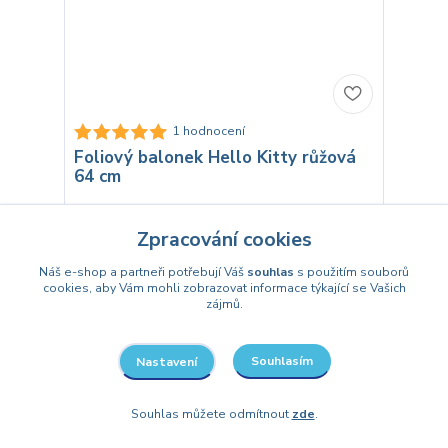
1 hodnocení
Foliový balonek Hello Kitty růžová
64 cm
119 Kč
/
ks
Skladem
98 Kč
bez DPH
Zpracování cookies
Náš e-shop a partneři potřebují Váš
souhlas
s použitím souborů
Přidat do košíku
cookies, aby Vám mohli zobrazovat informace týkající se Vašich
zájmů.
Souhlasím
Nastavení
Souhlas můžete odmítnout
zde
.