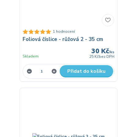
1 hodnocení
Foliová číslice - růžová 2 - 35 cm
30 Kč
/
ks
Skladem
25 Kč
bez DPH
Přidat do košíku