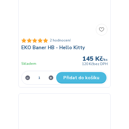
2 hodnocení
EKO Baner HB - Hello Kitty
145 Kč
/
ks
Skladem
120 Kč
bez DPH
Přidat do košíku