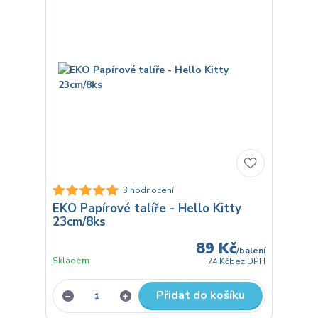
3 hodnocení
EKO Papírové talíře - Hello Kitty
23cm/8ks
89 Kč
/
balení
Skladem
74 Kč
bez DPH
Přidat do košíku