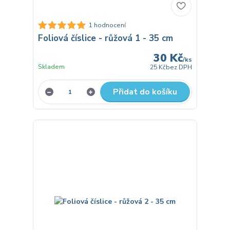
1 hodnocení
Foliová číslice - růžová 1 - 35 cm
30 Kč
/
ks
Skladem
25 Kč
bez DPH
Přidat do košíku