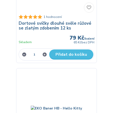
1 hodnocení
Dortové svíčky dlouhé svěle růžové
se zlatým zdobením 12 ks
79 Kč
/
balení
Skladem
65 Kč
bez DPH
Přidat do košíku