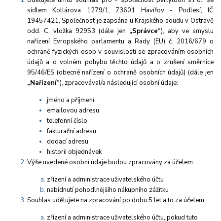
Udělujete tímto souhlas pro -
s
polečnost
partyloon s.r.o., se
sídlem Kollárova 1279/1, 73601 Havířov - Podlesí, IČ
19457421, Společnost je zapsána u Krajského soudu v Ostravě
odd. C, vložka 92953
(dále jen
„Správce“
), aby ve smyslu
nařízení Evropského parlamentu a Rady (EU) č. 2016/679 o
ochraně fyzických osob v souvislosti se zpracováním osobních
údajů a o volném pohybu těchto údajů a o zrušení směrnice
95/46/ES (obecné nařízení o ochraně osobních údajů) (dále jen
„Nařízení“
), zpracovával/a následující osobní údaje:
jméno a příjmení
emailovou adresu
telefonní číslo
fakturační adresu
dodací adresu
historii objednávek
Výše uvedené osobní údaje budou zpracovány za účelem:
zřízení a administrace uživatelského účtu
nabídnutí pohodlnějšího nákupního zážitku
Souhlas udělujete na zpracování po dobu 5 let a to za účelem:
zřízení a administrace uživatelského účtu, pokud tuto