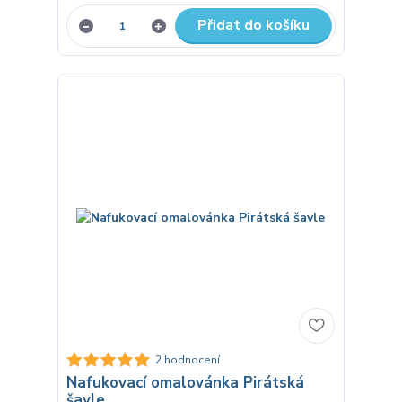
Přidat do košíku
2 hodnocení
Nafukovací omalovánka Pirátská
šavle