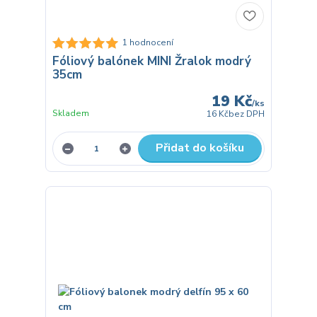
1 hodnocení
Fóliový balónek MINI Žralok modrý
35cm
19 Kč
/
ks
Skladem
16 Kč
bez DPH
Přidat do košíku