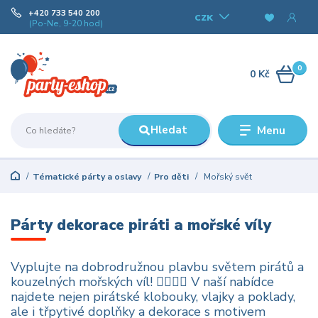
+420 733 540 200
CZK
(Po-Ne, 9-20 hod)
0
0 Kč
Hledat
Menu
Tématické párty a oslavy
Pro děti
Mořský svět
Párty dekorace piráti a mořské víly
Vyplujte na dobrodružnou plavbu světem pirátů a
kouzelných mořských víl! 🏴‍☠️🧜‍♀️ V naší nabídce
najdete nejen pirátské klobouky, vlajky a poklady,
ale i třpytivé doplňky a dekorace s motivem