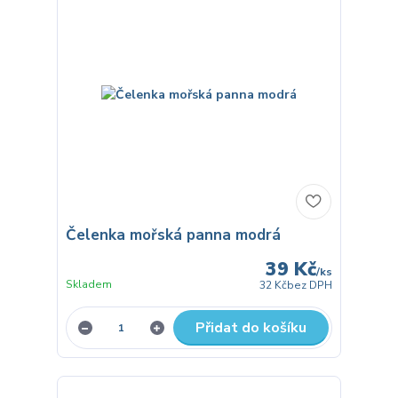
Čelenka mořská panna modrá
39 Kč
/
ks
Skladem
32 Kč
bez DPH
Přidat do košíku