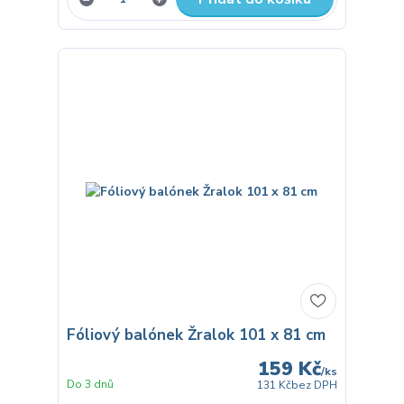
Fóliový balónek Žralok 101 x 81 cm
159 Kč
/
ks
Do 3 dnů
131 Kč
bez DPH