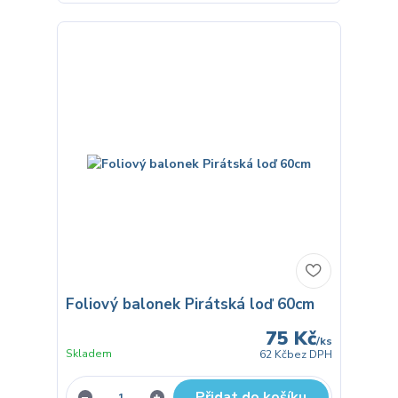
Foliový balonek Pirátská loď 60cm
75 Kč
/
ks
Skladem
62 Kč
bez DPH
Přidat do košíku