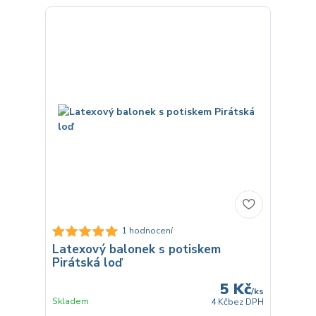
1 hodnocení
Latexový balonek s potiskem
Pirátská loď
5 Kč
/
ks
Skladem
4 Kč
bez DPH