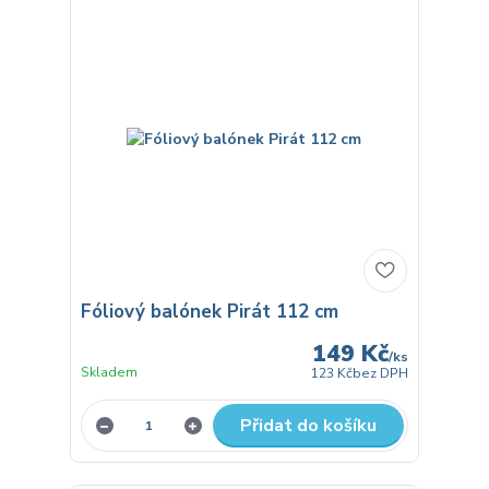
Fóliový balónek Pirát 112 cm
149 Kč
/
ks
Skladem
123 Kč
bez DPH
Přidat do košíku