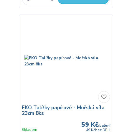
EKO Talířky papírové - Mořská víla
23cm 8ks
59 Kč
/
balení
Skladem
49 Kč
bez DPH