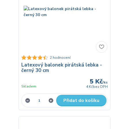
2 hodnocení
Latexový balonek pirátská lebka -
černý 30 cm
5 Kč
/
ks
Skladem
4 Kč
bez DPH
Přidat do košíku