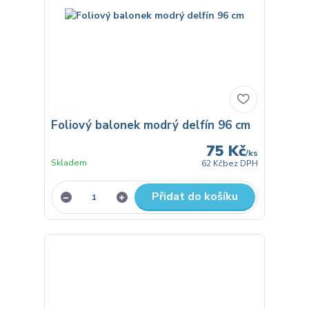
Foliový balonek modrý delfín 96 cm
75 Kč
/
ks
Skladem
62 Kč
bez DPH
Přidat do košíku