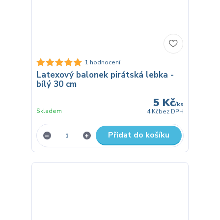
1 hodnocení
Latexový balonek pirátská lebka -
bílý 30 cm
5 Kč
/
ks
Skladem
4 Kč
bez DPH
Přidat do košíku