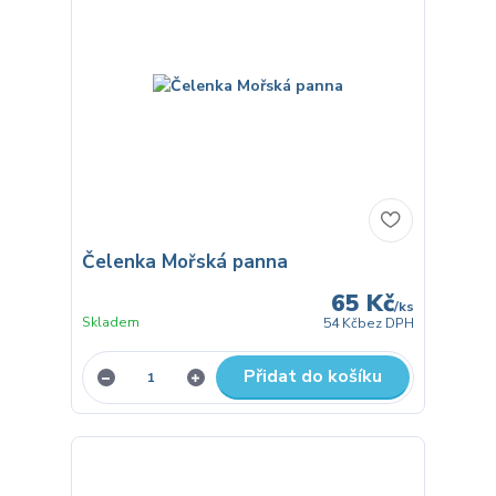
Čelenka Mořská panna
65 Kč
/
ks
Skladem
54 Kč
bez DPH
Přidat do košíku