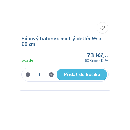
Fóliový balonek modrý delfín 95 x
60 cm
73 Kč
/
ks
Skladem
60 Kč
bez DPH
Přidat do košíku