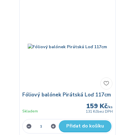
Fóliový balónek Pirátská Loď 117cm
159 Kč
/
ks
Skladem
131 Kč
bez DPH
Přidat do košíku