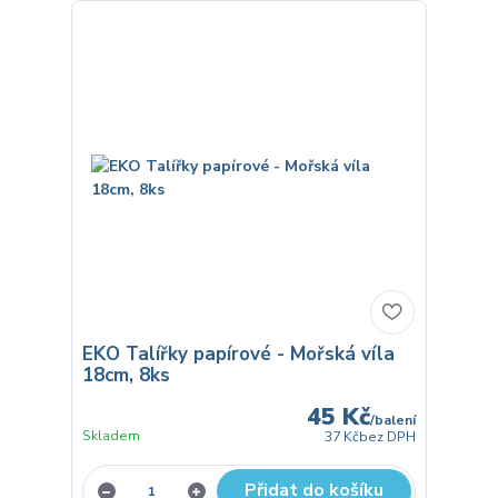
EKO Talířky papírové - Mořská víla
18cm, 8ks
45 Kč
/
balení
Skladem
37 Kč
bez DPH
Přidat do košíku