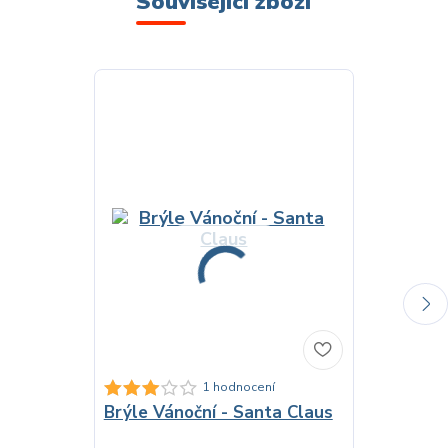
Související zboží
1 hodnocení
Brýle Vánoční - Santa Claus
Čepice vá