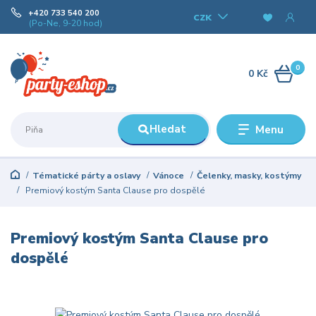
+420 733 540 200
CZK
(Po-Ne, 9-20 hod)
0
0 Kč
Hledat
Menu
Tématické párty a oslavy
Vánoce
Čelenky, masky, kostýmy
Premiový kostým Santa Clause pro dospělé
Premiový kostým Santa Clause pro
dospělé