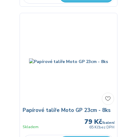
Papírové talíře Moto GP 23cm - 8ks
79 Kč
/
balení
Skladem
65 Kč
bez DPH