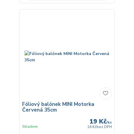
Fóliový balónek MINI Motorka
Červená 35cm
19 Kč
/
ks
Skladem
16 Kč
bez DPH