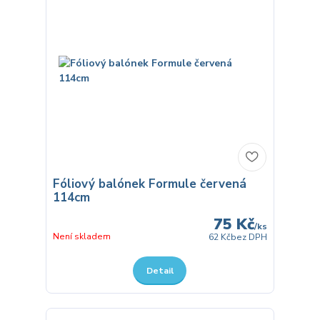
Fóliový balónek Formule červená
114cm
75 Kč
/
ks
Není skladem
62 Kč
bez DPH
Detail