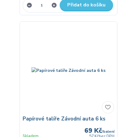
Přidat do košíku
Papírové talíře Závodní auta 6 ks
69 Kč
/
balení
Skladem
57 Kč
bez DPH