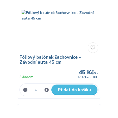
Fóliový balónek šachovnice -
Závodní auta 45 cm
45 Kč
/
ks
Skladem
37 Kč
bez DPH
Přidat do košíku