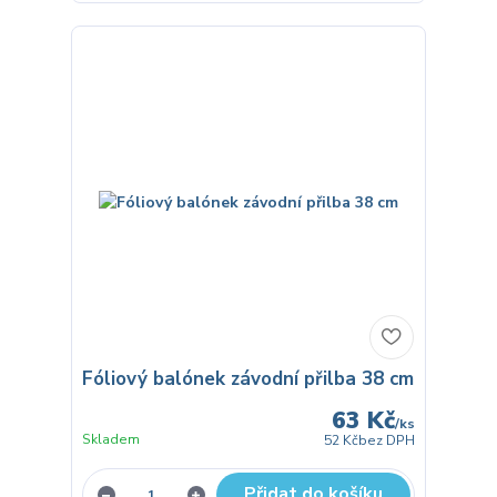
Fóliový balónek závodní přilba 38 cm
63 Kč
/
ks
Skladem
52 Kč
bez DPH
Přidat do košíku