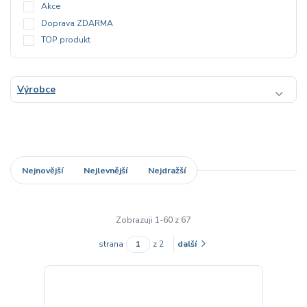
Akce
Doprava ZDARMA
TOP produkt
Výrobce
Nejnovější
Nejlevnější
Nejdražší
Zobrazuji 1-60 z 67
strana
z 2
další