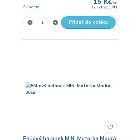
15 Kč
/
ks
Skladem
12 Kč
bez DPH
Přidat do košíku
Fóliový balónek MINI Motorka Modrá