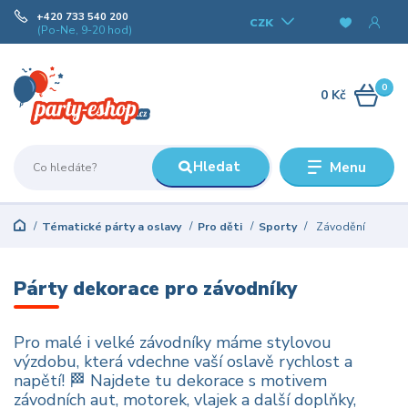
+420 733 540 200
CZK
(Po-Ne, 9-20 hod)
0
0 Kč
Hledat
Menu
Tématické párty a oslavy
Pro děti
Sporty
Závodění
Párty dekorace pro závodníky
Pro malé i velké závodníky máme stylovou
výzdobu, která vdechne vaší oslavě rychlost a
napětí! 🏁 Najdete tu dekorace s motivem
závodních aut, motorek, vlajek a další doplňky,