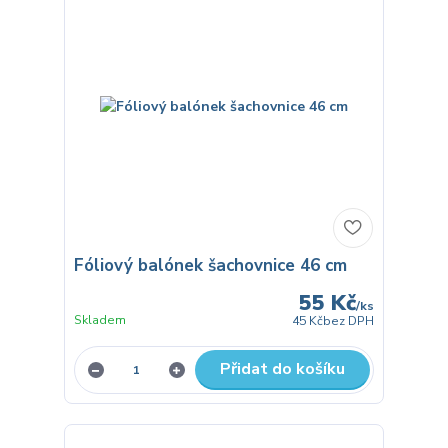
Fóliový balónek šachovnice 46 cm
55 Kč
/
ks
Skladem
45 Kč
bez DPH
Přidat do košíku