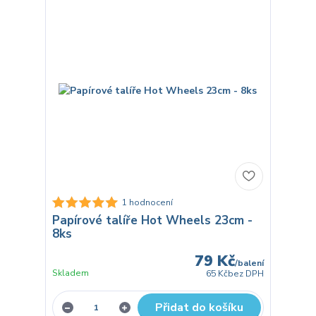
1 hodnocení
Papírové talíře Hot Wheels 23cm -
8ks
79 Kč
/
balení
Skladem
65 Kč
bez DPH
Přidat do košíku