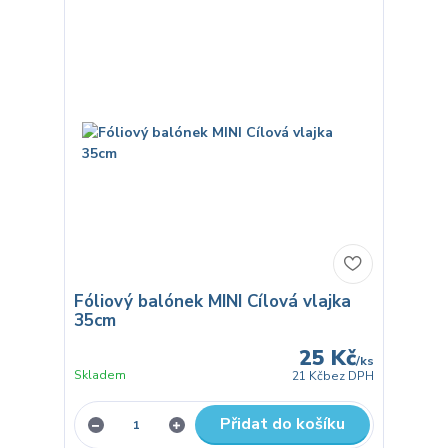
Fóliový balónek MINI Cílová vlajka
35cm
25 Kč
/
ks
Skladem
21 Kč
bez DPH
Přidat do košíku