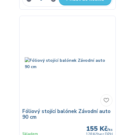
Fóliový stojící balónek Závodní auto
90 cm
155 Kč
/
ks
Skladem
128 Kč
bez DPH