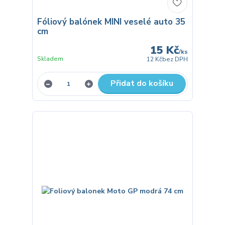
Fóliový balónek MINI veselé auto 35
cm
15 Kč
/
ks
Skladem
12 Kč
bez DPH
Přidat do košíku