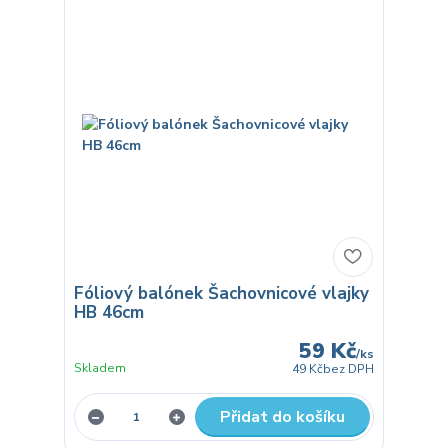
Fóliový balónek Šachovnicové vlajky
HB 46cm
59 Kč
/
ks
Skladem
49 Kč
bez DPH
Přidat do košíku