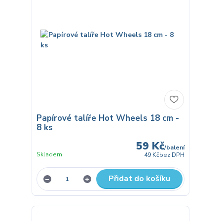
Papírové talíře Hot Wheels 18 cm -
8 ks
59 Kč
/
balení
Skladem
49 Kč
bez DPH
Přidat do košíku