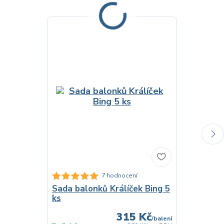
7 hodnocení
Sada balonků Králíček Bing 5
Plastový u
ks
120 x 180
315 Kč
/
balení