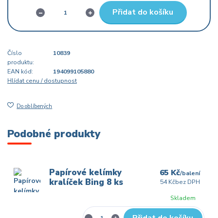
Přidat do košíku
Číslo
10839
produktu:
EAN kód:
194099105880
Hlídat cenu / dostupnost
Do oblíbených
Podobné produkty
Papírové kelímky
65 Kč
/
balení
kralíček Bing 8 ks
54 Kč
bez DPH
Skladem
Přidat do košíku