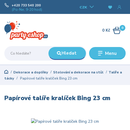
+420 733 540 200
CZK
(Po-Ne, 9-20 hod)
0
0 Kč
Hledat
Menu
Dekorace a doplňky
Stolování a dekorace na stůl
Talíře a
tácky
Papírové talíře kralíček Bing 23 cm
Papírové talíře kralíček Bing 23 cm