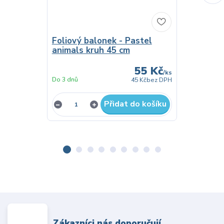
Foliový balonek - Pastel
EKO Papíro
animals kruh 45 cm
Animals 1
55 Kč
/
ks
Do 3 dnů
Skladem
45 Kč
bez DPH
Přidat do košíku
Zákazníci nás doporučují