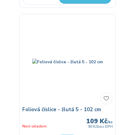
Foliová číslice - žlutá 5 - 102 cm
109 Kč
/
ks
Není skladem
90 Kč
bez DPH