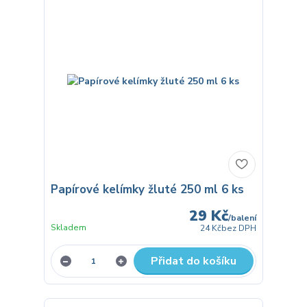
Papírové kelímky žluté 250 ml 6 ks
29 Kč
/
balení
Skladem
24 Kč
bez DPH
Přidat do košíku