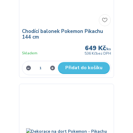
Chodící balonek Pokemon Pikachu
144 cm
649 Kč
/
ks
Skladem
536 Kč
bez DPH
Přidat do košíku