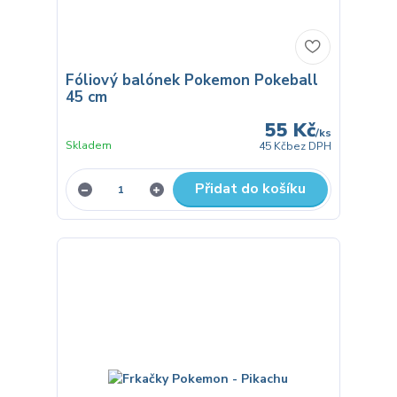
Fóliový balónek Pokemon Pokeball
45 cm
55 Kč
/
ks
Skladem
45 Kč
bez DPH
Přidat do košíku