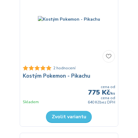
2 hodnocení
Kostým Pokemon - Pikachu
cena od
775 Kč
/
ks
cena od
Skladem
640 Kč
bez DPH
Zvolit variantu