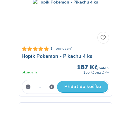
1 hodnocení
Hopík Pokemon - Pikachu 4 ks
187 Kč
/
balení
Skladem
155 Kč
bez DPH
Přidat do košíku