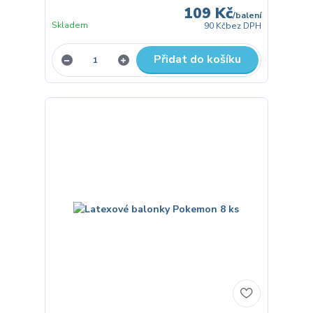
109 Kč
/
balení
Skladem
90 Kč
bez DPH
Přidat do košíku