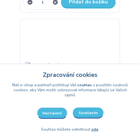
Přidat do košíku
Zpracování cookies
Náš e-shop a partneři potřebují Váš
souhlas
s použitím souborů
cookies, aby Vám mohli zobrazovat informace týkající se Vašich
zájmů.
Souhlasím
Nastavení
1 hodnocení
Papírové talíře Pokemon - Pikachu
Souhlas můžete odmítnout
zde
.
23 cm