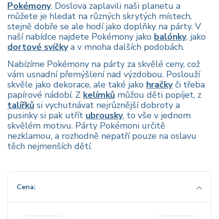
Pokémony
. Doslova zaplavili naši planetu a
můžete je hledat na různých skrytých místech,
stejně dobře se ale hodí jako doplňky na párty. V
naší nabídce najdete Pokémony jako
balónky
, jako
dortové svíčky
a v mnoha dalších podobách.
Nabízíme Pokémony na párty za skvělé ceny, což
vám usnadní přemýšlení nad výzdobou. Poslouží
skvěle jako dekorace, ale také jako
hračky
či třeba
papírové nádobí. Z
kelímků
můžou děti popíjet, z
talířků
si vychutnávat nejrůznější dobroty a
pusinky si pak utřít
ubrousky
, to vše v jednom
skvělém motivu. Párty Pokémoni určitě
nezklamou, a rozhodně nepatří pouze na oslavu
těch nejmenších dětí.
Cena: