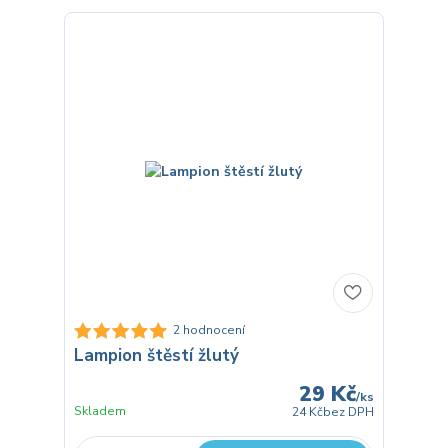
2 hodnocení
Lampion štěstí žlutý
29 Kč
/
ks
Skladem
24 Kč
bez DPH