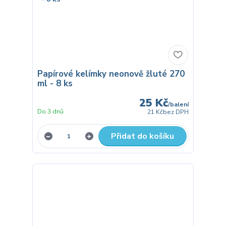
Papírové kelímky neonově žluté 270
ml - 8 ks
25 Kč
/
balení
Do 3 dnů
21 Kč
bez DPH
Přidat do košíku