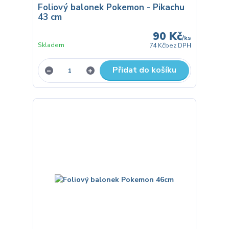
Foliový balonek Pokemon - Pikachu
43 cm
90 Kč
/
ks
Skladem
74 Kč
bez DPH
Přidat do košíku