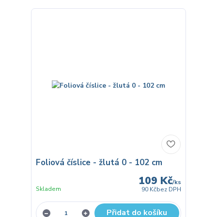
Foliová číslice - žlutá 0 - 102 cm
109 Kč
/
ks
Skladem
90 Kč
bez DPH
Přidat do košíku