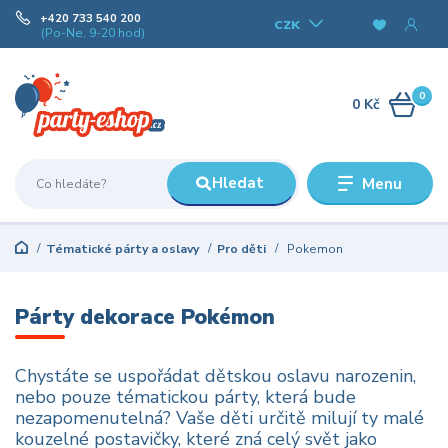
+420 733 540 200
CZK
(Po-Ne, 9-20 hod)
0
0 Kč
Hledat
Menu
Tématické párty a oslavy
Pro děti
Pokemon
Párty dekorace Pokémon
Chystáte se uspořádat dětskou oslavu narozenin,
nebo pouze tématickou párty, která bude
nezapomenutelná? Vaše děti určitě milují ty malé
kouzelné postavičky, které zná celý svět jako