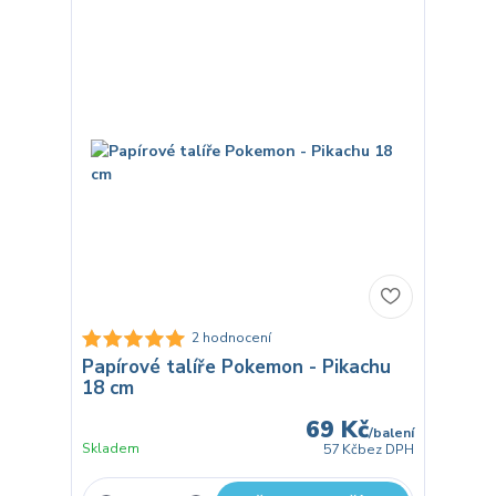
2 hodnocení
Papírové talíře Pokemon - Pikachu
18 cm
69 Kč
/
balení
Skladem
57 Kč
bez DPH